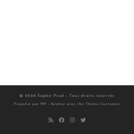
© 2026
Saphir Prod
– Tous droits réservés
Propulsé par
WP
– Réalisé avec the
Thème Customizr